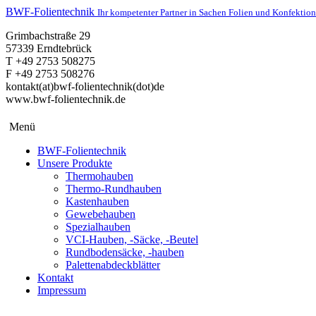
BWF-Folientechnik
Ihr kompetenter Partner in Sachen Folien und Konfektion
Grimbachstraße 29
57339 Erndtebrück
T +49 2753 508275
F +49 2753 508276
kontakt(at)bwf-folientechnik(dot)de
www.bwf-folientechnik.de
Menü
BWF-Folientechnik
Unsere Produkte
Thermohauben
Thermo-Rundhauben
Kastenhauben
Gewebehauben
Spezialhauben
VCI-Hauben, -Säcke, -Beutel
Rundbodensäcke, -hauben
Palettenabdeckblätter
Kontakt
Impressum