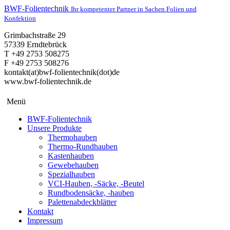
BWF-Folientechnik
Ihr kompetenter Partner in Sachen Folien und
Konfektion
Grimbachstraße 29
57339 Erndtebrück
T +49 2753 508275
F +49 2753 508276
kontakt(at)bwf-folientechnik(dot)de
www.bwf-folientechnik.de
Menü
BWF-Folientechnik
Unsere Produkte
Thermohauben
Thermo-Rundhauben
Kastenhauben
Gewebehauben
Spezialhauben
VCI-Hauben, -Säcke, -Beutel
Rundbodensäcke, -hauben
Palettenabdeckblätter
Kontakt
Impressum